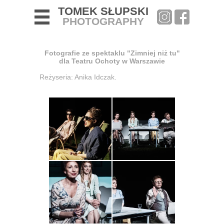
TOMEK SŁUPSKI
PHOTOGRAPHY
Fotografie ze spektaklu "Zimniej niż tu"
dla Teatru Ochoty w Warszawie
Reżyseria: Anika Idczak.